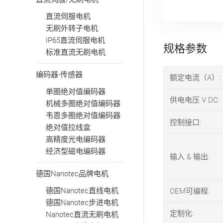
直流伺服电机
无刷外转子电机
IP65直流伺服电机
规格参数
标准直流无刷电机
编码器-传感器
额定电流（A）:
单圈绝对值编码器
供电电压 V DC:
机械多圈绝对值编码器
韦恩多圈绝对值编码器
控制接口:
绝对值拉线盒
高精度光电编码器
经济型磁电编码器
输入 & 输出:
德国Nanotec品牌电机
德国Nanotec直线电机
OEM可编程:
德国Nanotec步进电机
定制化:
Nanotec直流无刷电机