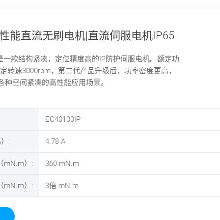
高性能直流无刷电机|直流伺服电机IP65
0IP是一款结构紧凑，定位精度高的IP防护伺服电机。额定功
额定转速3000rpm，第二代产品升级后，功率密度更高，
各种空间紧凑的高性能应用场景。
EC40100IP
）:
4.78
A
mN.m）:
360
mN.m
mN.m）:
3倍
mN.m