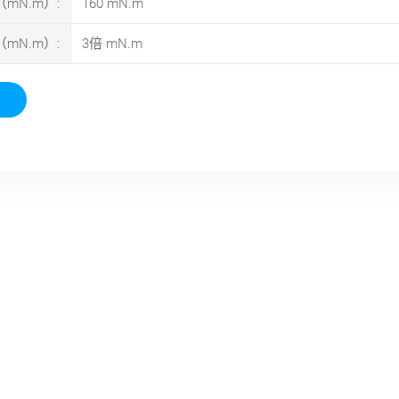
mN.m）:
160
mN.m
mN.m）:
3倍
mN.m