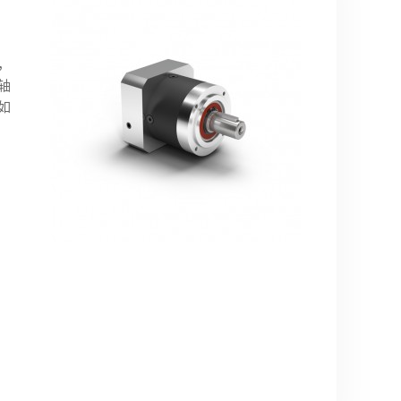
，
轴
如