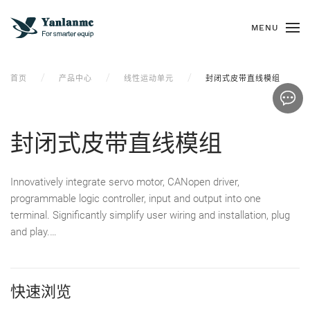
MENU
首页
产品中心
线性运动单元
封闭式皮带直线模组
封闭式皮带直线模组
Innovatively integrate servo motor, CANopen driver,
programmable logic controller, input and output into one
terminal. Significantly simplify user wiring and installation, plug
and play.…
快速浏览