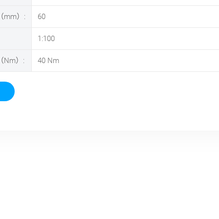
mm）:
60
1:100
Nm）:
40
Nm